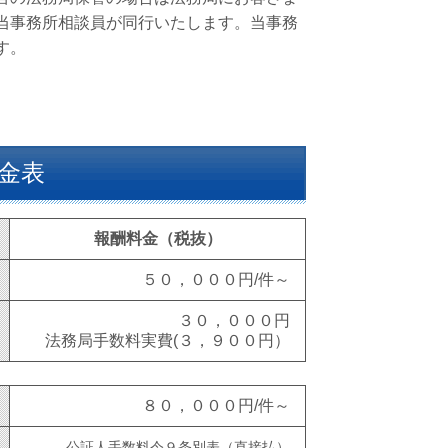
当事務所相談員が同行いたします。当事務
す。
金表
報酬料金（税抜）
５０，０００円/件～
３０，０００円
法務局手数料実費(３，９００円）
８０，０００円/件～
公証人手数料令９条別表（直接払）