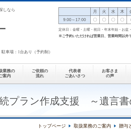
探しなら
月
火
水
木
9:00～17:00
〇
〇
〇
〇
ー
定休日：金曜・土曜・祝日・年末年始・お盆
※ご予約いただければ営業日、営業時間以外
 駐車場：1台あり（予約制）
扱業務の
ご依頼の
代表者
お客さま
ご案内
流れ
ごあいさつ
の声
続プラン作成支援 ～遺言書
トップページ
取扱業務のご案内
贈与