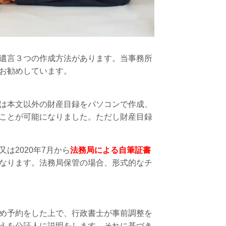
遺言３つの作成方法があります。当事務所
をお勧めしています。
は本文以外の財産目録をパソコンで作成、
ことが可能になりました。ただし財産目録
又は
2020
年
7
月から
法務局による自筆証書
なります。法務局保管の場合、形式的なチ
め予約をした上で、行政書士が事前調整を
えを公証人に説明をします。それに基づき