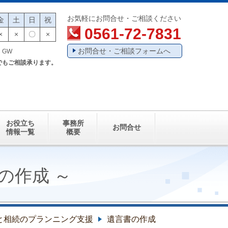
お気軽にお問合せ・ご相談ください
金
土
日
祝
0561-72-7831
×
×
〇
×
お問合せ・ご相談フォームへ
・GW
でもご相談承ります。
お役立ち
事務所
お問合せ
情報一覧
概要
の作成 ～
と相続のプランニング支援
遺言書の作成