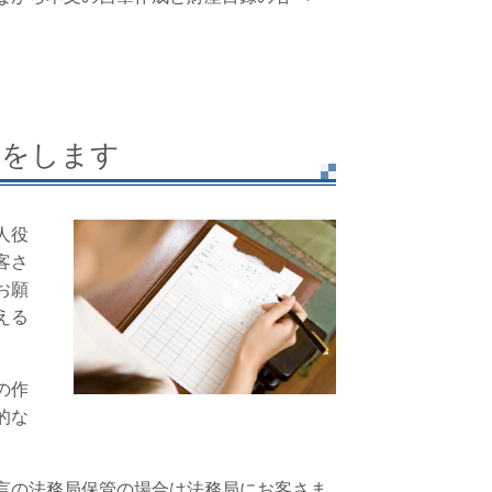
。
援をします
人役
客さ
お願
える
の作
的な
言の法務局保管の場合は法務局にお客さま