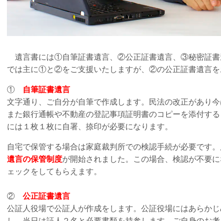
遺言書には①自筆証書遺言、②公正証書遺言、③秘密証書
では主に①と②をご支援いたしますが、②の公正証書遺言
①
自筆証書遺言
文字通り、ご自分が自筆で作成します。民法の改正があり今
また銀行通帳や不動産の登記事項証明書のコピーを添付する
には１枚１枚に自署、捺印が必要になります。
自宅で保管する場合は家庭裁判所での検認手続が必要です。
遺言の保管制度
が開始されました。この場合、検認が不要に
ェックをしてもらえます。
②
公正証書遺言
公証人役場で公証人が作成をします。公証役場にはあらかじ
し、当日は証人２名と必要書類を持参します。ご自身のお考