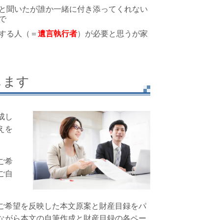
と聞いたが誰か一緒に付き添ってくれない
で
する人（＝
遺言執行者
）が必要と思うが家
します
成し
えを
ご希
ご自
ご希望を反映した本文原案と財産目録をパ
ながら本文の自筆作成と財産目録の各ペー