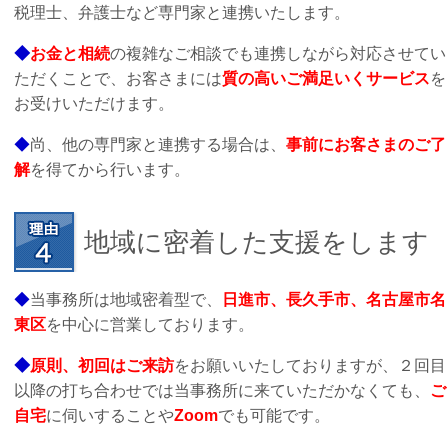
税理士、弁護士など専門家と連携いたします。
◆
お金と相続
の複雑なご相談でも連携しながら対応させてい
ただくことで、お客さまには
質の高いご満足いくサービス
を
お受けいただけます。
◆
尚、他の専門家と連携する場合は、
事前にお客さまのご了
解
を得てから行います。
地域に密着した支援をします
◆
当事務所は地域密着型で、
日進市、長久手市、名古屋市名
東区
を中心に営業しております。
◆
原則、初回はご来訪
をお願いいたしておりますが、２回目
以降の打ち合わせでは当事務所に来ていただかなくても、
ご
自宅
に伺いすることや
Zoom
でも可能です。