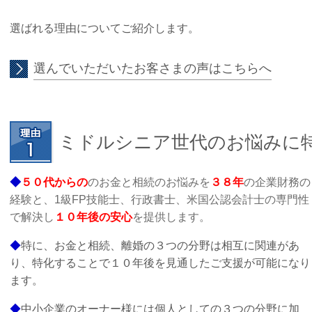
選ばれる理由についてご紹介します。
選んでいただいたお客さまの声はこちらへ
ミドルシニア世代のお悩みに
◆
５０代からの
のお金と相続のお悩みを
３８年
の企業財務の
経験と、
1級FP技能士、行政書士、米国公認会計士の専門性
で
解決し
１０年後の安心
を提供します。
◆
特に、お金と相続、離婚の３つの分野は相互に関連があ
り、特化することで１０年後を見通したご支援が可能になり
ます。
◆
中小企業のオーナー様には個人としての３つの分野に加