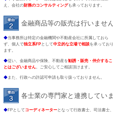
え、会社の
財務のコンサルティング
も承っております。
金融商品等の販売は行いませ
◆
当事務所は特定の金融機関や不動産会社に所属しておら
ず、個人で
独立系FP
として
中立的な立場で相談
を承ってお
ます。
◆
従い、金融商品や保険、不動産を
勧誘・販売・仲介するこ
とはございません
。ご安心してご相談頂けます。
◆
また、行政への許認可申請も取り扱っておりません。
各士業の専門家と連携してい
◆
FPとして
コーディネーター
となって行政書士、司法書士