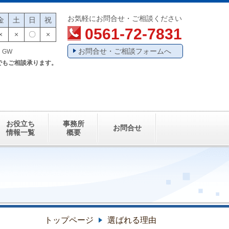
お気軽にお問合せ・ご相談ください
金
土
日
祝
0561-72-7831
×
×
〇
×
お問合せ・ご相談フォームへ
・GW
でもご相談承ります。
お役立ち
事務所
お問合せ
情報一覧
概要
トップページ
選ばれる理由