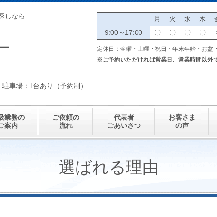
探しなら
月
火
水
木
9:00～17:00
〇
〇
〇
〇
ー
定休日：金曜・土曜・祝日・年末年始・お盆
※ご予約いただければ営業日、営業時間以外
 駐車場：1台あり（予約制）
扱業務の
ご依頼の
代表者
お客さま
ご案内
流れ
ごあいさつ
の声
選ばれる理由