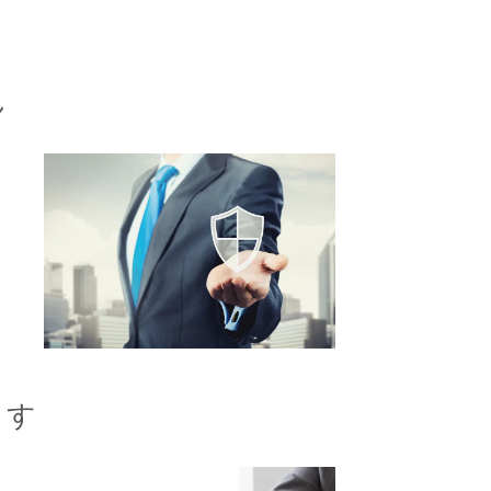
ん
り
ます
、