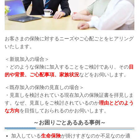
お客さまの保険に対するニーズやご心配ごとをヒアリング
いたします。
＜新規加入の場合＞
・どのような保険に加入することをご検討であり、その
目
的や背景、ご心配事項、家族状況
などをお伺いします。
＜既存加入の保険の見直しの場合＞
・見直しを検討されている現在加入の保険証書を拝見しま
す。なぜ、見直しをご検討されているのか
理由とどのよう
な方向
を目指しておられるのかお伺いします。
～お困りごとあるある事例～
加入している
生命保険
が掛けすぎなのか不足なのか適