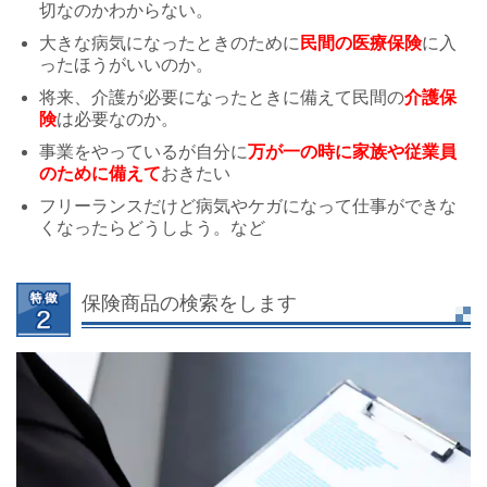
切なのかわからない。
大きな病気になったときのために
民間の医療保険
に入
ったほうがいいのか。
将来、介護が必要になったときに備えて民間の
介護保
険
は必要なのか。
事業をやっているが自分に
万が一の時に家族や従業員
のために備えて
おきたい
フリーランスだけど病気やケガになって仕事ができな
くなったらどうしよう。など
保険商品の検索をします