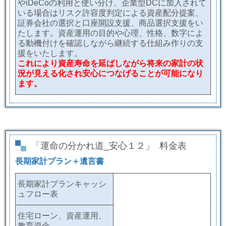
やiDeCoの利用と使い分け、企業型DCに加入されて
いる場合はリスク許容度判定による資産配分提案、
証券会社の選択と口座開設支援、商品選択支援をい
たします。資産運用の目的や心理、性格、数字によ
る動機付けを確認しながら継続する仕組み作りの支
援をいたします。
これにより資産寿命を延ばしながら将来の家計の状
況が見える化され安心につなげることが可能になり
ます。
「運命の分かれ道_安心１２」 料金表
長期家計プラン＋遺言書
長期家計プランキャッシ
ュフロー表
住宅ローン、資産運用、
教育資金、