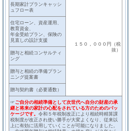
長期家計プランキャッシ
ュフロー表
住宅ローン、資産運用、
教育資金、
年金受給プラン、保険の
見直しの設計支援
１５０，０００円（税
抜）
贈与と相続コンサルティ
ング
贈与と相続の準備プラン
ニング提案書
贈与契約書（必要通数）
☞
ご自分の相続準備として次世代へ自分の財産の承
継と将来の家計の心配をされている方のためのパッ
ケージです。
令和５年税制改正により相続時精算課
税制度が改正され使い勝手が大変よくなり、従来以
上に有効に活用していくことが可能になりました。