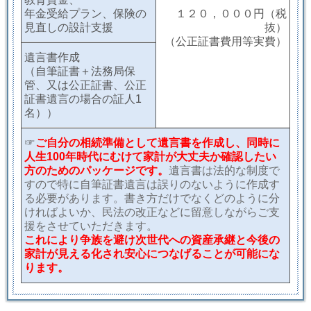
年金受給プラン、保険の
１２０，０００円（税
見直しの設計支援
抜）
（公正証書費用等実費）
遺言書作成
（自筆証書＋法務局保
管、又は公正証書、公正
証書遺言の場合の証人1
名））
☞
ご自分の相続準備として遺言書を作成し、同時に
人生100年時代にむけて家計が大丈夫か確認したい
方のためのパッケージです。
遺言書は法的な制度で
すので特に自筆証書遺言は誤りのないように作成す
る必要があります。書き方だけでなくどのように分
ければよいか、民法の改正などに留意しながらご支
援をさせていただきます。
これにより
争族を避け次世代への資産承継と今後の
家計が見える化され安心につなげることが可能にな
ります。