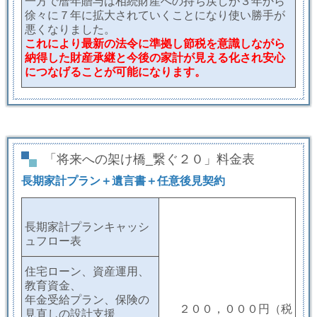
一方で暦年贈与は相続財産への持ち戻しが３年から
徐々に７年に拡大されていくことになり使い勝手が
悪くなりました。
これにより最新の法令に準拠し節税を意識しながら
納得した財産承継と今後の家計が見える化され安心
につなげることが可能になります。
「将来への架け橋_繋ぐ２０」料金表
長期家計プラン＋遺言書＋任意後見契約
長期家計プランキャッシ
ュフロー表
住宅ローン、資産運用、
教育資金、
年金受給プラン、保険の
２００，０００円（税
見直しの設計支援