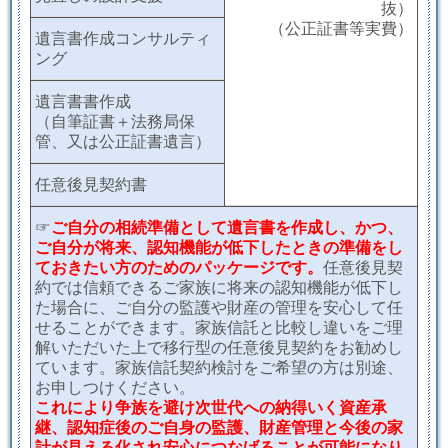
抜）
（公正証書等実費）
遺言書作成コンサルティ
ング
遺言書書作成
（自筆証書＋法務局保
管、又は公正証書遺言）
任意後見契約書
☞
ご自分の相続準備として遺言書を作成し、かつ、
ご自分が将来、認知機能が低下したときの準備をし
ておきたい方のためのパッケージです。
任意後見契
約では信頼できるご家族に将来の認知機能が低下し
た場合に、ご自分の監護や財産の管理を安心して任
せることができます。家族信託と比較し違いをご理
解いただいた上で
移行型の任意後見契約をお勧めし
ています。家族信託契約検討をご希望の方は別途、
お申しつけください。
これにより
争族を避け次世代への納得いく資産承
継
、認知
症後のご自身の監護、財産管理と
今後の家
計が見える化され安心につなげることが可能になり