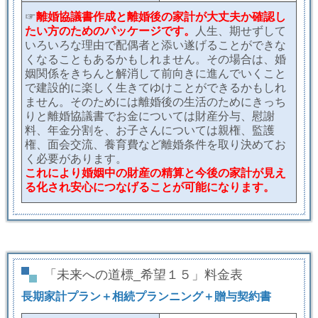
☞
離婚協議書作成と離婚後の家計が大丈夫か確認し
たい方のためのパッケージです。
人生、期せずして
いろいろな理由で配偶者と添い遂げることができな
くなることもあるかもしれません。その場合は、婚
姻関係をきちんと解消して前向きに進んでいくこと
で建設的に楽しく生きてゆけことができるかもしれ
ません。そのためには離婚後の生活のためにきっち
りと離婚協議書でお金については財産分与、慰謝
料、年金分割を、お子さんについては親権、監護
権、面会交流、養育費
など離婚条件を取り決めてお
く必要があります。
これにより婚姻中の財産の精算と今後の家計が見え
る化され安心につなげることが可能になります。
「未来への道標_希望１５」料金表
長期家計プラン＋相続プランニング＋贈与契約書