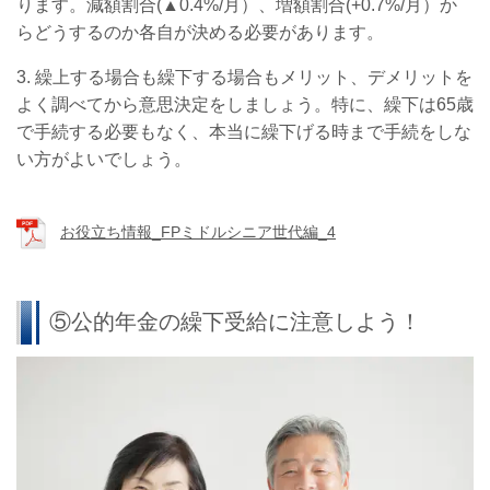
ります。減額割合(
▲
0.4%/
月）、増額割合
(+0.7%/
月）か
らどうするのか各自が決める必要があります。
3. 繰上する場合も繰下する場合もメリット、デメリットを
よく調べてから意思決定をしましょう。特に、繰下は65歳
で手続する必要もなく、本当に繰下げる時まで手続をしな
い方がよいでしょう。
お役立ち情報_FPミドルシニア世代編_4
⑤公的年金の繰下受給に注意しよう！