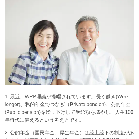
1.
最近、WPP理論が提唱されています。長く働き(
W
ork
longer)、私的年金でつなぎ（
P
rivate pension)、公的年金
(
P
ublic pension)を繰り下げして受給額を増やし、人生100
年時代に備えるという考え方です。
2.
公的年金（国民年金、厚生年金）は繰上繰下の制度があ