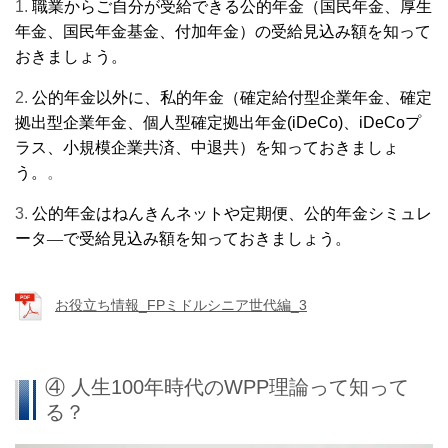
1.
職業からご自分が受給できる公的年金（国民年金、厚生
年金、国民年金基金、付加年金）の受給見込み額を知って
おきましょう。
2.
公的年金以外に、私的年金（確定給付型企業年金、確定
拠出型企業年金、個人型確定拠出年金(
iDeCo
)
、
iDeCo
プ
ラス、小規模企業共済、中退共）を知っておきましょ
う。
。
3.
公的年金はねんきんネットや定期便、公的年金シミュレ
ータ―
で受給見込み額を知っておきましょう。
お役立ち情報_FPミドルシニア世代編_3
④ 人生100年時代のWPP理論って知って
る？